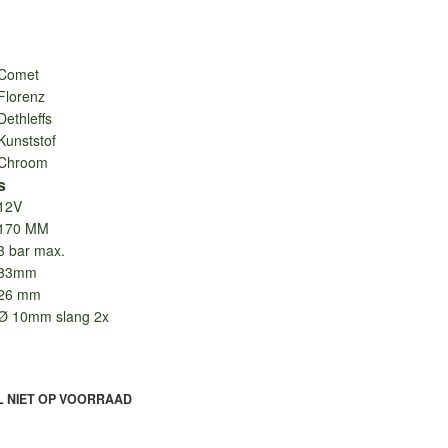
Comet
Florenz
Dethleffs
Kunststof
Chroom
s
12V
170 MM
3 bar max.
33mm
26 mm
Ø 10mm slang 2x
L NIET OP VOORRAAD