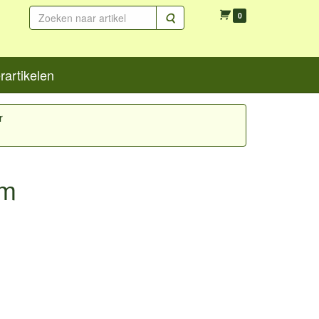
Zoeken
0
artikelen
r
om