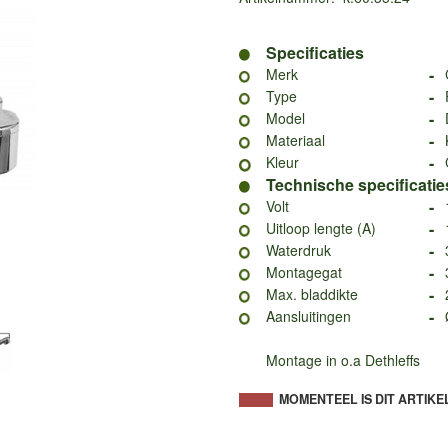
Specificaties
-
Merk
-
Type
-
Model
-
Materiaal
-
Kleur
Technische specificatie
-
Volt
-
Uitloop lengte (A)
-
Waterdruk
-
Montagegat
-
Max. bladdikte
-
Aansluitingen
Montage in o.a Dethleffs
MOMENTEEL IS DIT ARTIKE