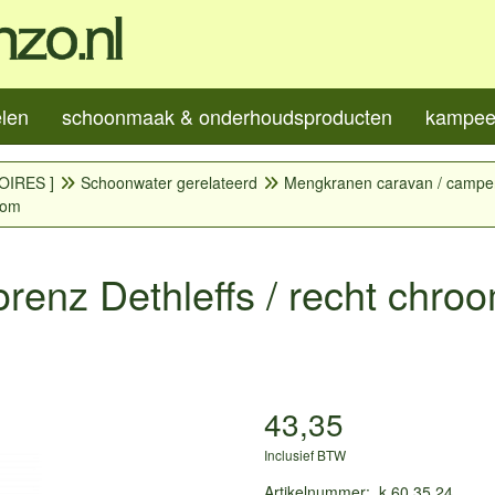
elen
schoonmaak & onderhoudsproducten
kampeer
OIRES ]
Schoonwater gerelateerd
Mengkranen caravan / campe
oom
enz Dethleffs / recht chro
43,35
Inclusief BTW
Artikelnummer
:
k.60.35.24