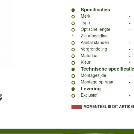
Specificaties
-
Merk
-
Type
-
Optische lengte
Zie afbeelding
*
-
Aantal standen
-
Vergrendeling
-
Materiaal
-
Kleur
Technische specificati
-
Montagezijde
-
Montage op raam
Levering
-
Exclusief
MOMENTEEL IS DIT ARTIKE