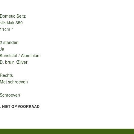
Dometic Seitz
klik klak 350
11cm *
2 standen
Ja
Kunststof / Aluminium
D. bruin /Zilver
e
Rechts
Met schroeven
Schroeven
L NIET OP VOORRAAD