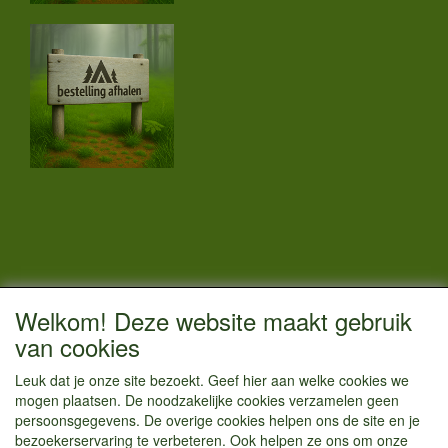
CONTACTGEGEVENS
Welkom! Deze website maakt gebruik
Vestigingsadres:
van cookies
Kamperenenzo.nl
Leuk dat je onze site bezoekt. Geef hier aan welke cookies we
Hoofdweg 36
mogen plaatsen. De noodzakelijke cookies verzamelen geen
1433 JW Kudelstaart
persoonsgegevens. De overige cookies helpen ons de site en je
bezoekerservaring te verbeteren. Ook helpen ze ons om onze
info@kamperenenzo.nl