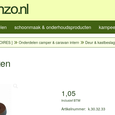
elen
schoonmaak & onderhoudsproducten
kampeer
OIRES ]
Onderdelen camper & caravan intern
Deur & kastbeslag
ten
1,05
Inclusief BTW
Artikelnummer
:
k.30.32.33