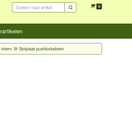
Zoeken
0
artikelen
 intern
Slotplaat pushlocksloten