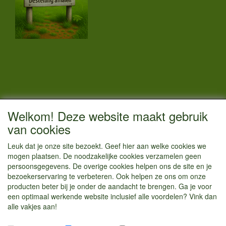
CONTACTGEGEVENS
Welkom! Deze website maakt gebruik
Vestigingsadres:
van cookies
Kamperenenzo.nl
Leuk dat je onze site bezoekt. Geef hier aan welke cookies we
Hoofdweg 36
mogen plaatsen. De noodzakelijke cookies verzamelen geen
1433 JW Kudelstaart
persoonsgegevens. De overige cookies helpen ons de site en je
bezoekerservaring te verbeteren. Ook helpen ze ons om onze
info@kamperenenzo.nl
producten beter bij je onder de aandacht te brengen. Ga je voor
Tel : 06 125 82 112
een optimaal werkende website inclusief alle voordelen? Vink dan
alle vakjes aan!
Handelend onder
Caravanstalling Westwijk