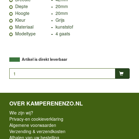
-
Diepte
20mm
-
Hoogte
20mm
-
Kleur
Grijs
-
Materiaal
kunststof
-
Modeltype
4 gaats
Artikel is direkt leverbaar
OVER KAMPERENENZO.NL
Wie zijn wij?
Privacy-en cookieverklaring
Algemene voorwaarden
Verzending & verzendkosten
Afhalen van uw bestelling