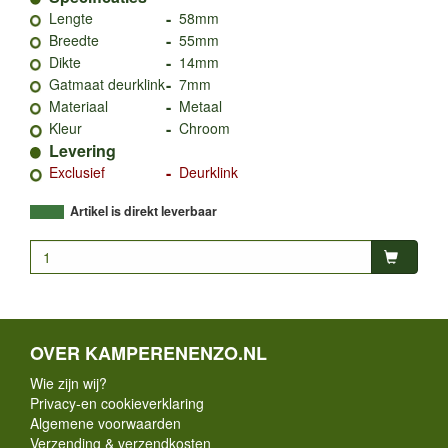
-
Lengte
58mm
-
Breedte
55mm
-
Dikte
14mm
-
Gatmaat deurklink
7mm
-
Materiaal
Metaal
-
Kleur
Chroom
Levering
-
Exclusief
Deurklink
Artikel is direkt leverbaar
OVER KAMPERENENZO.NL
Wie zijn wij?
Privacy-en cookieverklaring
Algemene voorwaarden
Verzending & verzendkosten