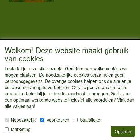
CONTACTGEGEVENS
Welkom! Deze website maakt gebruik
Vestigingsadres:
van cookies
Kamperenenzo.nl
Leuk dat je onze site bezoekt. Geef hier aan welke cookies we
Hoofdweg 36
mogen plaatsen. De noodzakelijke cookies verzamelen geen
1433 JW Kudelstaart
persoonsgegevens. De overige cookies helpen ons de site en je
bezoekerservaring te verbeteren. Ook helpen ze ons om onze
info@kamperenenzo.nl
producten beter bij je onder de aandacht te brengen. Ga je voor
Tel : 06 125 82 112
een optimaal werkende website inclusief alle voordelen? Vink dan
alle vakjes aan!
Handelend onder
Caravanstalling Westwijk
Noodzakelijk
Voorkeuren
Statistieken
KvK nummer : 70477329
Marketing
Opslaan