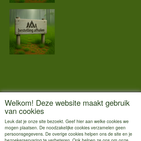
CONTACTGEGEVENS
Welkom! Deze website maakt gebruik
Vestigingsadres:
van cookies
Kamperenenzo.nl
Leuk dat je onze site bezoekt. Geef hier aan welke cookies we
Hoofdweg 36
mogen plaatsen. De noodzakelijke cookies verzamelen geen
1433 JW Kudelstaart
persoonsgegevens. De overige cookies helpen ons de site en je
bezoekerservaring te verbeteren. Ook helpen ze ons om onze