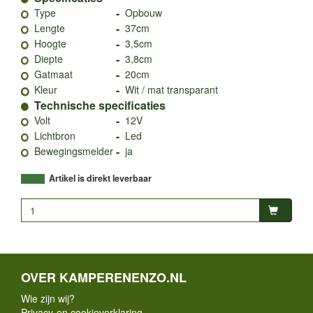
-
Type
Opbouw
-
Lengte
37cm
-
Hoogte
3,5cm
-
Diepte
3,8cm
-
Gatmaat
20cm
-
Kleur
Wit / mat transparant
Technische specificaties
-
Volt
12V
-
Lichtbron
Led
-
Bewegingsmelder
ja
Artikel is direkt leverbaar
OVER KAMPERENENZO.NL
Wie zijn wij?
Privacy-en cookieverklaring