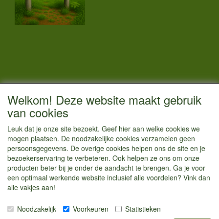
CONTACTGEGEVENS
Welkom! Deze website maakt gebruik
Vestigingsadres:
van cookies
Kamperenenzo.nl
Leuk dat je onze site bezoekt. Geef hier aan welke cookies we
Hoofdweg 36
mogen plaatsen. De noodzakelijke cookies verzamelen geen
1433 JW Kudelstaart
persoonsgegevens. De overige cookies helpen ons de site en je
bezoekerservaring te verbeteren. Ook helpen ze ons om onze
info@kamperenenzo.nl
producten beter bij je onder de aandacht te brengen. Ga je voor
Tel : 06 125 82 112
een optimaal werkende website inclusief alle voordelen? Vink dan
alle vakjes aan!
Handelend onder
Caravanstalling Westwijk
Noodzakelijk
Voorkeuren
Statistieken
KvK nummer : 70477329