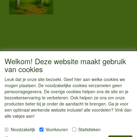
CONTACTGEGEVENS
Welkom! Deze website maakt gebruik
Vestigingsadres:
van cookies
Kamperenenzo.nl
Leuk dat je onze site bezoekt. Geef hier aan welke cookies we
Hoofdweg 36
mogen plaatsen. De noodzakelijke cookies verzamelen geen
1433 JW Kudelstaart
persoonsgegevens. De overige cookies helpen ons de site en je
bezoekerservaring te verbeteren. Ook helpen ze ons om onze
info@kamperenenzo.nl
producten beter bij je onder de aandacht te brengen. Ga je voor
Tel : 06 125 82 112
een optimaal werkende website inclusief alle voordelen? Vink dan
alle vakjes aan!
Handelend onder
Caravanstalling Westwijk
Noodzakelijk
Voorkeuren
Statistieken
KvK nummer : 70477329