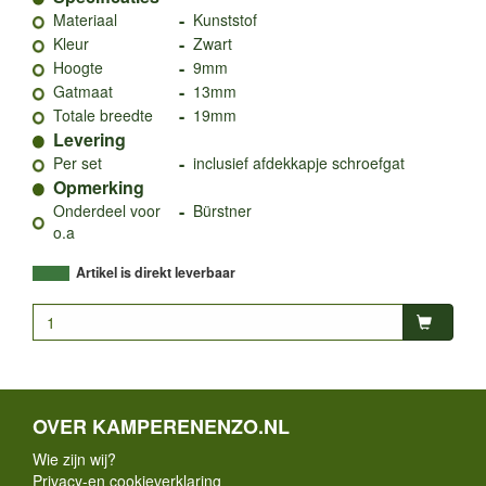
-
Materiaal
Kunststof
-
Kleur
Zwart
-
Hoogte
9mm
-
Gatmaat
13mm
-
Totale breedte
19mm
Levering
-
Per set
inclusief afdekkapje schroefgat
Opmerking
-
Onderdeel voor
Bürstner
o.a
Artikel is direkt leverbaar
OVER KAMPERENENZO.NL
Wie zijn wij?
Privacy-en cookieverklaring