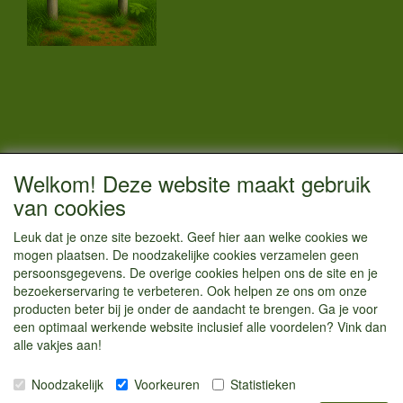
CONTACTGEGEVENS
Welkom! Deze website maakt gebruik
Vestigingsadres:
van cookies
Kamperenenzo.nl
Leuk dat je onze site bezoekt. Geef hier aan welke cookies we
Hoofdweg 36
mogen plaatsen. De noodzakelijke cookies verzamelen geen
1433 JW Kudelstaart
persoonsgegevens. De overige cookies helpen ons de site en je
bezoekerservaring te verbeteren. Ook helpen ze ons om onze
info@kamperenenzo.nl
producten beter bij je onder de aandacht te brengen. Ga je voor
Tel : 06 125 82 112
een optimaal werkende website inclusief alle voordelen? Vink dan
alle vakjes aan!
Handelend onder
Caravanstalling Westwijk
Noodzakelijk
Voorkeuren
Statistieken
KvK nummer : 70477329