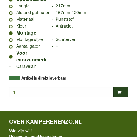
-
Lengte
217mm
-
Afstand gatmaten
167mm / 20mm
-
Materiaal
Kunststof
-
Kleur
Antraciet
Montage
-
Montagewijze
Schroeven
-
Aantal gaten
4
Voor
caravanmerk
-
Caravelair
Artikel is direkt leverbaar
OVER KAMPERENENZO.NL
Wie zijn wij?
Privacy-en cookieverklaring