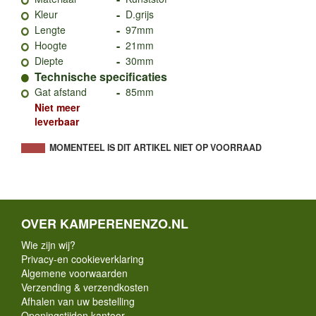
-
Kleur
D.grijs
-
Lengte
97mm
-
Hoogte
21mm
-
Diepte
30mm
Technische specificaties
-
Gat afstand
85mm
Niet meer
leverbaar
MOMENTEEL IS DIT ARTIKEL NIET OP VOORRAAD
OVER KAMPERENENZO.NL
Wie zijn wij?
Privacy-en cookieverklaring
Algemene voorwaarden
Verzending & verzendkosten
Afhalen van uw bestelling
Openingstijden kantoor