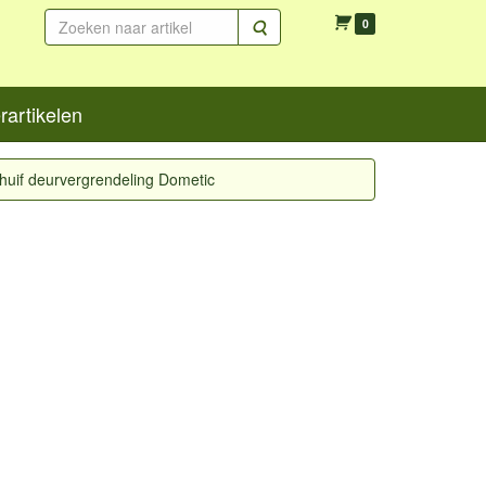
Zoeken
0
artikelen
huif deurvergrendeling Dometic