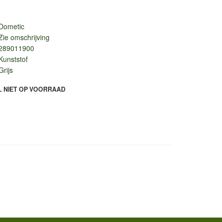
Dometic
Zie omschrijving
289011900
Kunststof
Grijs
L NIET OP VOORRAAD