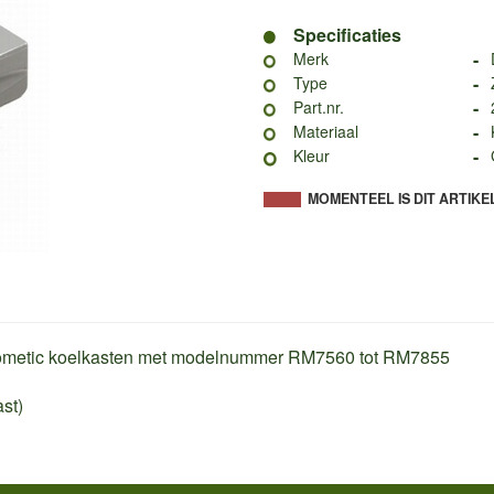
Specificaties
-
Merk
-
Type
-
Part.nr.
-
Materiaal
-
Kleur
MOMENTEEL IS DIT ARTIKE
e Dometic koelkasten met modelnummer RM7560 tot RM7855
st)