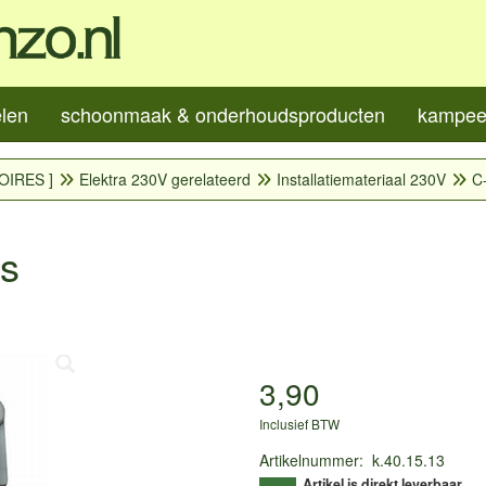
elen
schoonmaak & onderhoudsproducten
kampeer
OIRES ]
Elektra 230V gerelateerd
Installatiemateriaal 230V
C-
js
3,90
Inclusief BTW
Artikelnummer
:
k.40.15.13
Artikel is direkt leverbaar