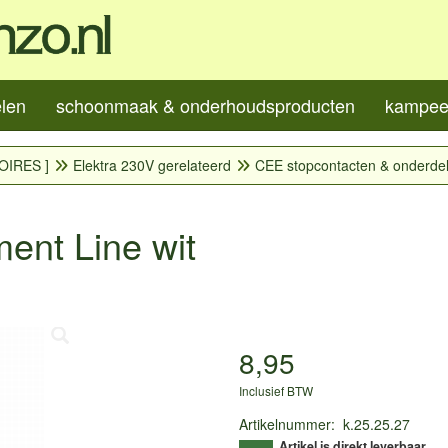
elen
schoonmaak & onderhoudsproducten
kampeer
OIRES ]
Elektra 230V gerelateerd
CEE stopcontacten & onderde
ent Line wit
8,95
Inclusief BTW
Artikelnummer
:
k.25.25.27
Artikel is direkt leverbaar