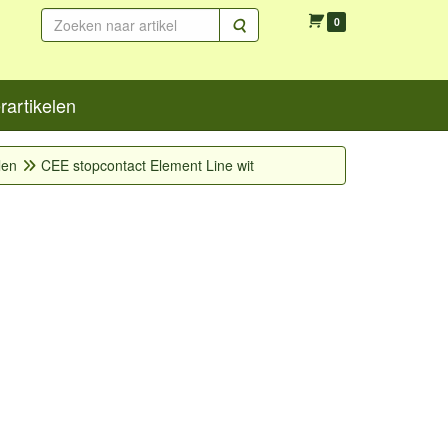
Zoeken
0
artikelen
len
CEE stopcontact Element Line wit