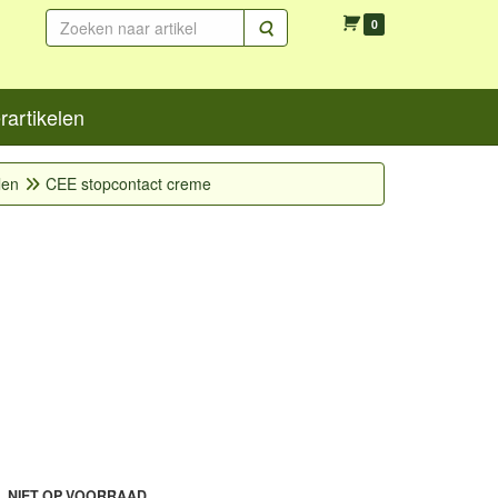
Zoeken
0
artikelen
len
CEE stopcontact creme
L NIET OP VOORRAAD