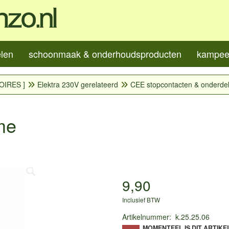
elen
schoonmaak & onderhoudsproducten
kampeer
OIRES ]
Elektra 230V gerelateerd
CEE stopcontacten & onderde
me
9,90
Inclusief BTW
Artikelnummer
:
k.25.25.06
MOMENTEEL IS DIT ARTIKE