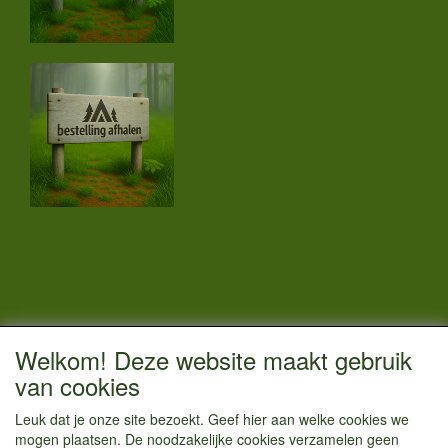
CONTACTGEGEVENS
Welkom! Deze website maakt gebruik
Vestigingsadres:
van cookies
Kamperenenzo.nl
Leuk dat je onze site bezoekt. Geef hier aan welke cookies we
Einsteinstraat 52
mogen plaatsen. De noodzakelijke cookies verzamelen geen
1433 BG Kudelstaart