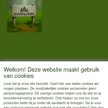
CONTACTGEGEVENS
Welkom! Deze website maakt gebruik
Vestigingsadres:
van cookies
Kamperenenzo.nl
Leuk dat je onze site bezoekt. Geef hier aan welke cookies we
Einsteinstraat 52
mogen plaatsen. De noodzakelijke cookies verzamelen geen
1433 BG Kudelstaart
persoonsgegevens. De overige cookies helpen ons de site en je
bezoekerservaring te verbeteren. Ook helpen ze ons om onze
info@kamperenenzo.nl
producten beter bij je onder de aandacht te brengen. Ga je voor
Tel : 06 125 82 112
een optimaal werkende website inclusief alle voordelen? Vink dan