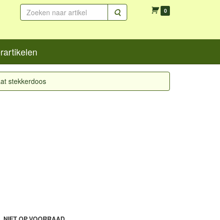
Zoeken
0
artikelen
aat stekkerdoos
L NIET OP VOORRAAD