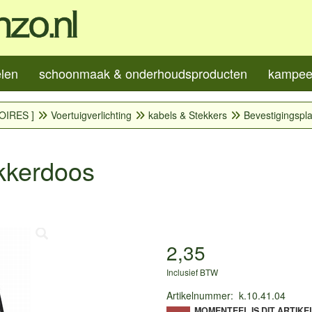
elen
schoonmaak & onderhoudsproducten
kampeer
OIRES ]
Voertuigverlichting
kabels & Stekkers
Bevestigingspl
ekkerdoos
2,35
Inclusief BTW
Artikelnummer
:
k.10.41.04
MOMENTEEL IS DIT ARTIKE