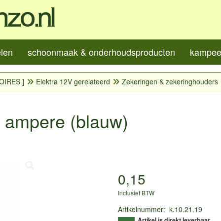
elen
schoonmaak & onderhoudsproducten
kampeer
OIRES ]
Elektra 12V gerelateerd
Zekeringen & zekeringhouders
5 ampere (blauw)
0,15
Inclusief BTW
Artikelnummer
:
k.10.21.19
Artikel is direkt leverbaar