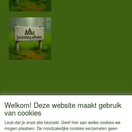
CONTACTGEGEVENS
Welkom! Deze website maakt gebruik
Vestigingsadres:
van cookies
Kamperenenzo.nl
Leuk dat je onze site bezoekt. Geef hier aan welke cookies we
Hoofdweg 36
mogen plaatsen. De noodzakelijke cookies verzamelen geen
1433 JW Kudelstaart