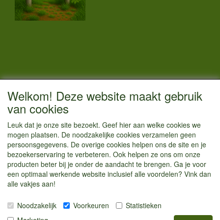
CONTACTGEGEVENS
Welkom! Deze website maakt gebruik
Vestigingsadres:
van cookies
Kamperenenzo.nl
Leuk dat je onze site bezoekt. Geef hier aan welke cookies we
Hoofdweg 36
mogen plaatsen. De noodzakelijke cookies verzamelen geen
1433 JW Kudelstaart
persoonsgegevens. De overige cookies helpen ons de site en je
bezoekerservaring te verbeteren. Ook helpen ze ons om onze
info@kamperenenzo.nl
producten beter bij je onder de aandacht te brengen. Ga je voor
Tel : 06 125 82 112
een optimaal werkende website inclusief alle voordelen? Vink dan
alle vakjes aan!
Handelend onder
Caravanstalling Westwijk
Noodzakelijk
Voorkeuren
Statistieken
KvK nummer : 70477329