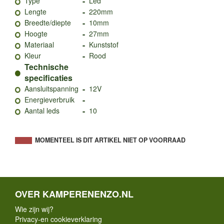
-
Type
Led
-
Lengte
220mm
-
Breedte/diepte
10mm
-
Hoogte
27mm
-
Materiaal
Kunststof
-
Kleur
Rood
Technische
specificaties
-
Aansluitspanning
12V
-
Energieverbruik
-
Aantal leds
10
MOMENTEEL IS DIT ARTIKEL NIET OP VOORRAAD
OVER KAMPERENENZO.NL
Wie zijn wij?
Privacy-en cookieverklaring