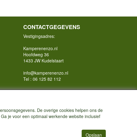
CONTACTGEGEVENS
Vestigingsadres:
Kamperenenzo.nl
Hoofdweg 36
1433 JW Kudelstaart
info@kamperenenzo.nl
Tel : 06 125 82 112
Handelend onder
Caravanstalling Westwijk
KvK nummer : 70477329
 persoonsgegevens. De overige cookies helpen ons de
 Ga je voor een optimaal werkende website inclusief
Opslaan