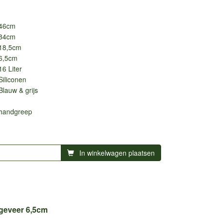
46cm
34cm
18,5cm
6,5cm
16 Liter
Siliconen
Blauw & grijs
handgreep
In winkelwagen plaatsen
ngeveer 6,5cm