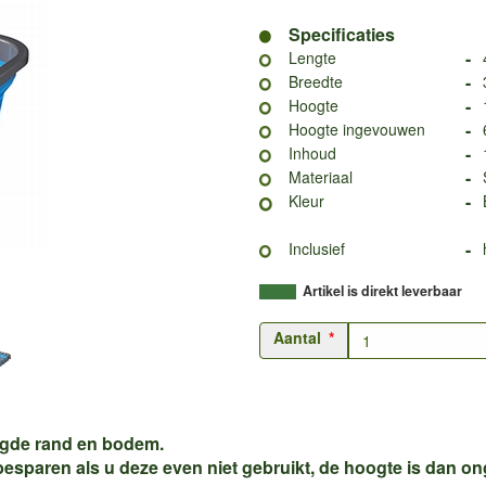
Specificaties
-
Lengte
-
Breedte
-
Hoogte
-
Hoogte ingevouwen
-
Inhoud
-
Materiaal
-
Kleur
-
Inclusief
Artikel is direkt leverbaar
Aantal
igde rand en bodem.
besparen als u deze even niet gebruikt, de hoogte is dan o