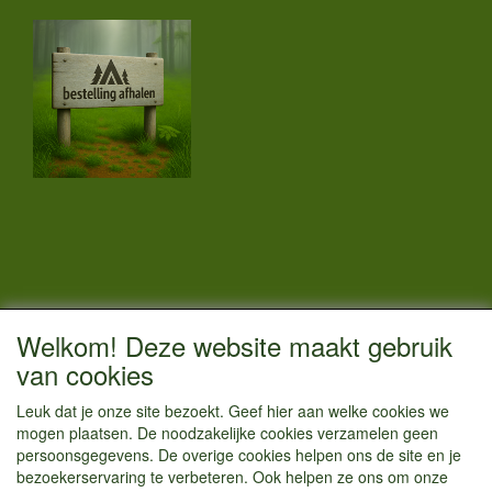
CONTACTGEGEVENS
Welkom! Deze website maakt gebruik
Vestigingsadres:
van cookies
Kamperenenzo.nl
Leuk dat je onze site bezoekt. Geef hier aan welke cookies we
Hoofdweg 36
mogen plaatsen. De noodzakelijke cookies verzamelen geen
1433 JW Kudelstaart
persoonsgegevens. De overige cookies helpen ons de site en je
bezoekerservaring te verbeteren. Ook helpen ze ons om onze
info@kamperenenzo.nl