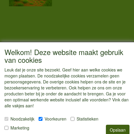
CONTACTGEGEVENS
Welkom! Deze website maakt gebruik
Vestigingsadres:
van cookies
Kamperenenzo.nl
Leuk dat je onze site bezoekt. Geef hier aan welke cookies we
Hoofdweg 36
mogen plaatsen. De noodzakelijke cookies verzamelen geen
1433 JW Kudelstaart
persoonsgegevens. De overige cookies helpen ons de site en je
bezoekerservaring te verbeteren. Ook helpen ze ons om onze
info@kamperenenzo.nl
producten beter bij je onder de aandacht te brengen. Ga je voor
Tel : 06 125 82 112
een optimaal werkende website inclusief alle voordelen? Vink dan
alle vakjes aan!
Handelend onder
Caravanstalling Westwijk
Noodzakelijk
Voorkeuren
Statistieken
KvK nummer : 70477329
Marketing
Opslaan