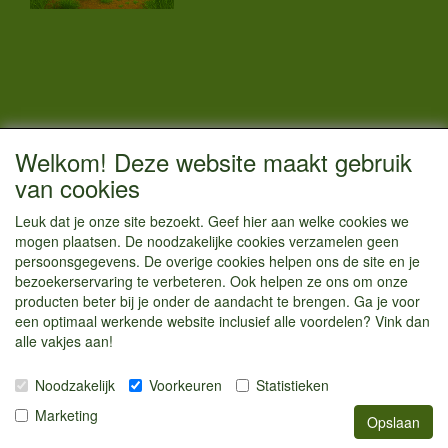
CONTACTGEGEVENS
Welkom! Deze website maakt gebruik
Vestigingsadres:
van cookies
Kamperenenzo.nl
Leuk dat je onze site bezoekt. Geef hier aan welke cookies we
Hoofdweg 36
mogen plaatsen. De noodzakelijke cookies verzamelen geen
1433 JW Kudelstaart
persoonsgegevens. De overige cookies helpen ons de site en je
bezoekerservaring te verbeteren. Ook helpen ze ons om onze
info@kamperenenzo.nl
producten beter bij je onder de aandacht te brengen. Ga je voor
Tel : 06 125 82 112
een optimaal werkende website inclusief alle voordelen? Vink dan
alle vakjes aan!
Handelend onder
Caravanstalling Westwijk
Noodzakelijk
Voorkeuren
Statistieken
KvK nummer : 70477329
Marketing
Opslaan