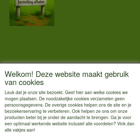
CONTACTGEGEVENS
Welkom! Deze website maakt gebruik
Vestigingsadres:
van cookies
Kamperenenzo.nl
Leuk dat je onze site bezoekt. Geef hier aan welke cookies we
Hoofdweg 36
mogen plaatsen. De noodzakelijke cookies verzamelen geen
1433 JW Kudelstaart
persoonsgegevens. De overige cookies helpen ons de site en je
bezoekerservaring te verbeteren. Ook helpen ze ons om onze
info@kamperenenzo.nl
producten beter bij je onder de aandacht te brengen. Ga je voor
Tel : 06 125 82 112
een optimaal werkende website inclusief alle voordelen? Vink dan
alle vakjes aan!
Handelend onder
Caravanstalling Westwijk