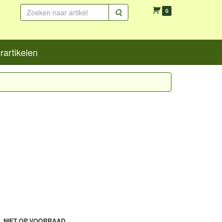
Zoeken
0
artikelen
L NIET OP VOORRAAD