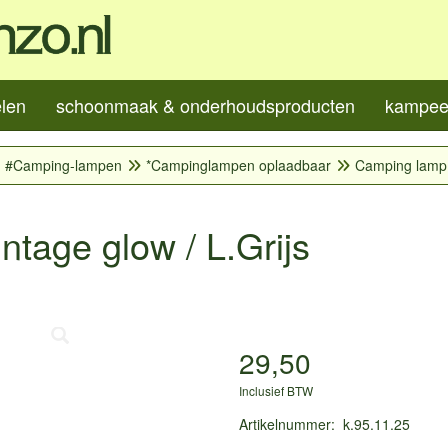
elen
schoonmaak & onderhoudsproducten
kampeer
#Camping-lampen
*Campinglampen oplaadbaar
Camping lamp L
tage glow / L.Grijs
29,50
Inclusief BTW
Artikelnummer
:
k.95.11.25