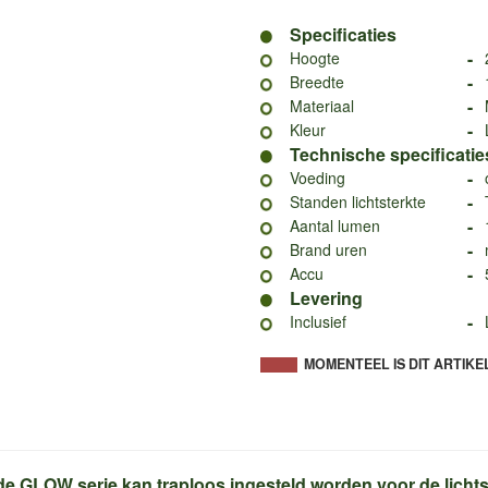
Specificaties
-
Hoogte
-
Breedte
-
Materiaal
-
Kleur
Technische specificatie
-
Voeding
-
Standen lichtsterkte
-
Aantal lumen
-
Brand uren
-
Accu
Levering
-
Inclusief
MOMENTEEL IS DIT ARTIKE
de GLOW serie kan traploos ingesteld worden voor de lichts