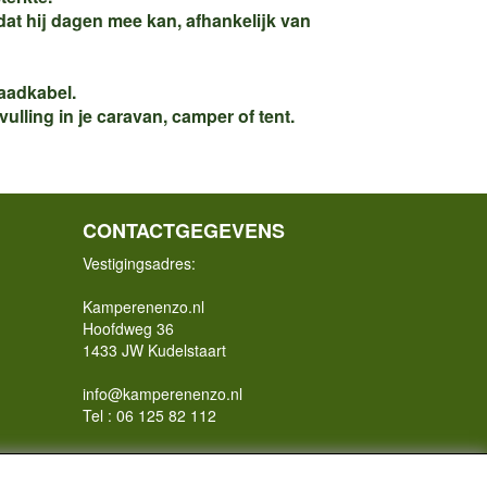
at hij dagen mee kan, afhankelijk van
aadkabel.
lling in je caravan, camper of tent.
CONTACTGEGEVENS
Vestigingsadres:
Kamperenenzo.nl
Hoofdweg 36
1433 JW Kudelstaart
info@kamperenenzo.nl
Tel : 06 125 82 112
Handelend onder
Caravanstalling Westwijk