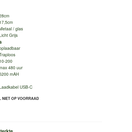
28cm
17,5cm
Metaal / glas
Licht Grijs
s
oplaadbaar
Traploos
10-200
max 480 uur
5200 mAH
Laadkabel USB-C
L NIET OP VOORRAAD
terkte.