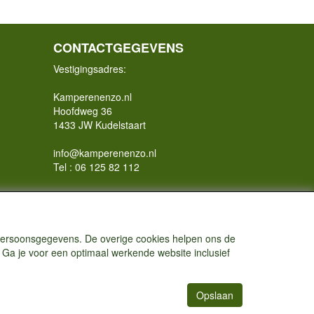
CONTACTGEGEVENS
Vestigingsadres:
Kamperenenzo.nl
Hoofdweg 36
1433 JW Kudelstaart
info@kamperenenzo.nl
Tel : 06 125 82 112
Handelend onder
Caravanstalling Westwijk
KvK nummer : 70477329
 persoonsgegevens. De overige cookies helpen ons de
 Ga je voor een optimaal werkende website inclusief
Opslaan