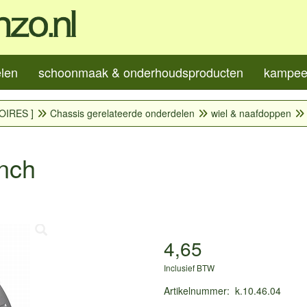
elen
schoonmaak & onderhoudsproducten
kampeer
OIRES ]
Chassis gerelateerde onderdelen
wiel & naafdoppen
nch
4,65
Inclusief BTW
Artikelnummer
:
k.10.46.04